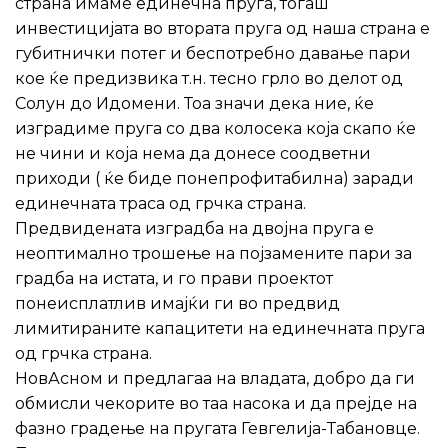
страна имаме единечна пруга, тогаш
инвестицијата во втората пруга од наша страна е
губитнички потег и беспотребно давање пари
кое ќе предизвика т.н. тесно грло во делот од
Солун до Идомени. Тоа значи дека ние, ќе
изградиме пруга со два колосека која скапо ќе
не чини и која нема да донесе соодветни
приходи ( ќе биде понепрофитабилна) заради
единечната траса од грчка страна.
Предвидената изградба на двојна пруга е
неоптимално трошење на појзамените пари за
градба на истата, и го прави проектот
понеисплатлив имајќи ги во предвид
лимитираните капацитети на единечната пруга
од грчка страна.
НовАсном и предлагаа на владата, добро да ги
обмисли чекорите во таа насока и да прејде на
фазно градење на пругата Гевгелија-Табановце.