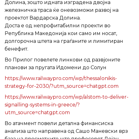
Долина‚ зошто идната изградена двојна
железничка траса ќе оневозможи развој на
проектот Вардарска Долина.
Доста е од непрофитабилни проекти во
Република Македонија кои само им носат,
долгорочна штета на граѓаните и лимитиран
бенефит.
Во Прилог повелете линкови од развјоните
планови за пругата Идомени до Солун
https://www.railwaypro.com/wp/thessalonikis-
strategy-for-2030/?utm_source=chatgpt.com
https://www.railwaypro.com/wp/alstom-to-deliver-
signalling-systems-in-greece/?
utm_source=chatgpt.com
Во атачмент повели детална финансиска
анализа што направена од Сашо Маневски врз
база на пресметките што професорот Дејан