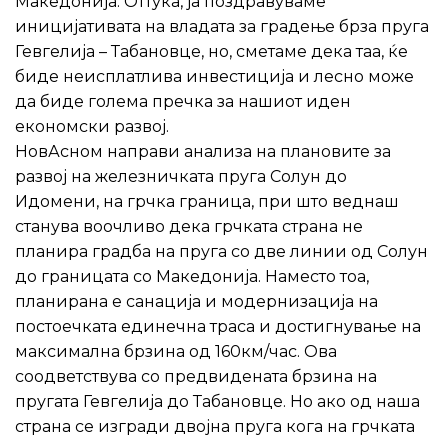
Македонија. Оттука, ја поздравуваме
иницијативата на владата за градење брза пруга
Гевгелија – Табановце, но, сметаме дека таа, ќе
биде неисплатлива инвестиција и лесно може
да биде голема пречка за нашиот иден
економски развој.
НовАсном направи анализа на плановите за
развој на железничката пруга Солун до
Идомени, на грчка граница, при што веднаш
станува воочливо дека грчката страна не
планира градба на пруга со две линии од Солун
до границата со Македонија. Наместо тоа,
планирана е санација и модернизација на
постоечката единечна траса и достигнување на
максимална брзина од 160км/час. Ова
соодветствува со предвидената брзина на
пругата Гевгелија до Табановце. Но ако од наша
страна се изгради двојна пруга кога на грчката