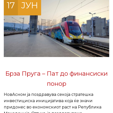
17
ЈУН
Брза Пруга – Пат до финансиски
понор
НовАсном ja поздравува секоја стратешка
инвестициска иницијатива која ќе значи
придонес во економскиот раст на Република