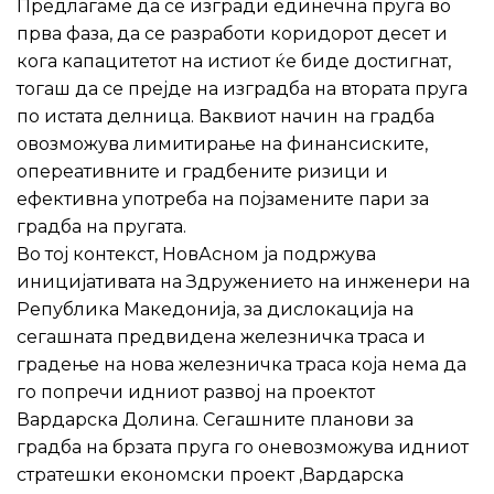
Предлагаме да се изгради единечна пруга во
прва фаза, да се разработи коридорот десет и
кога капацитетот на истиот ќе биде достигнат,
тогаш да се прејде на изградба на втората пруга
по истата делница. Ваквиот начин на градба
овозможува лимитирање на финансиските,
опереативните и градбените ризици и
ефективна употреба на појзамените пари за
градба на пругата.
Во тој контекст, НовАсном ја подржува
иницијативата на Здружението на инженери на
Република Македонија, за дислокација на
сегашната предвидена железничка траса и
градење на нова железничка траса која нема да
го попречи идниот развој на проектот
Вардарска Долинa. Сегашните планови за
градба на брзата пруга го оневозможува идниот
стратешки економски проект ‚Вардарска