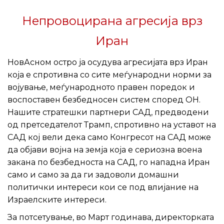
Непровоцирана агресија врз
Иран
НовАсном остро ја осудува агресијата врз Иран
која е спротивна со сите меѓународни норми за
војување, меѓународното правен поредок и
воспоставен безбедносен систем според ОН.
Нашите стратешки партнери САД, предводени
од претседателот Трамп, спротивно на уставот на
САД кој вели дека само Конгресот на САД може
да објави војна на земја која е сериозна воена
закана по безбедноста на САД, го нападна Иран
само и само за да ги задоволи домашни
политички интереси кои се под влијание на
Израелските интереси.
За потсетување, во Март годинава, директорката