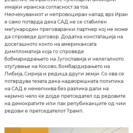
имајќи иранска согласност за тоа.
Неочекуваниот и непровоциран напад врз Иран
е само потврда дека САД не се стабилен
меѓународен преговарачки партнер кој не може
да спроведе договор. Додатна констатација на
досегашното конто на американсата
димпломатија која го спроведе
бобмаридрањето на Југославија и нелегалното
отуѓување на Косово, бомбардирањето на
Либија, Сирија и редица други земји. Со ова се
потврдува тезата дека надворешната политика
на САД е немелнива без разлика дали на
нејзино чело ќе дојде претседател од редовите
на демократите или пак репубиканците од чии
редови е претседателот Трамп.