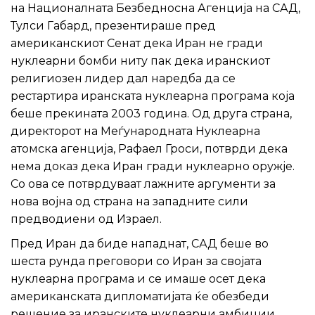
на Националната Безбедносна Агенција на САД,
Тулси Габард, презентираше пред
американскиот Сенат дека Иран не гради
нуклеарни бомби ниту пак дека иранскиот
религиозен лидер дал наредба да се
рестартира иранската нуклеарна програма која
беше прекината 2003 година. Од друга страна,
директорот на Меѓународната Нуклеарна
атомска агенција, Рафаел Гроси, потврди дека
нема доказ дека Иран гради нуклеарно оружје.
Со ова се потврдуваат лажните аргументи за
нова војна од страна на западните сили
предводиени од Израел.
Пред Иран да биде нападнат, САД беше во
шеста рунда преговори со Иран за својата
нуклеарна програма и се имаше осет дека
американската дипломатијата ќе обезбеди
решение за иранските нуклеарни амбиции