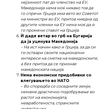
нејзиниот пат до членство на ЕУ,
Македонија нема моќ никако тоа да
го спречи. Грција има вето во Советот
на министри во ЕУ, притоа ниедна од
другите членки на ЕУ нема моќ да ѝ
го промени ставот на Грција.
Ѝ даде ветар во грб на Бугарија
да ја уценува Македонија
– На ист начин како и Грција, за да си
ги оствари своите национални
интереси на сметка на македонските,
а без притоа да се признае
македонската нација.
Нема економски придобивки со
влегувањето во НАТО
–
Во споредба со соседните земји,
немаме драстично подобрување во
растот на економијата,
невработеноста, странските
инвестиции
.