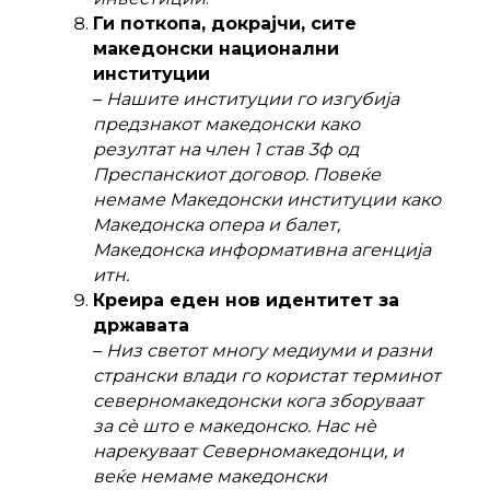
Ги поткопа, докрајчи, сите
македонски национални
институции
–
Нашите институции го изгубија
предзнакот македонски како
резултат на член 1 став 3ф од
Преспанскиот договор. Повеќе
немаме Македонски институции како
Македонска опера и балет,
Македонска информативна агенција
итн.
Креира еден нов идентитет за
државата
–
Низ светот многу медиуми и разни
странски влади го користат терминот
северномакедонски кога зборуваат
за сѐ што е македонско. Нас нѐ
нарекуваат Северномакедонци, и
веќе немаме македонски