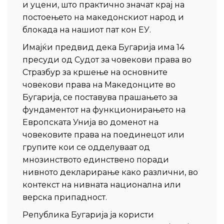
и уцени, што практично значат крај на
постоењето на македонскиот народ и
блокада на нашиот пат кон ЕУ.
Имајќи предвид дека Бугарија има 14
пресуди од Судот за човекови права во
Стразбур за кршење на основните
човекови права на Македонците во
Бугарија, се поставува прашањето за
фундаментот на функционирањето на
Европската Унија во доменот на
човековите права на поединецот или
групите кои се одделуваат од
мнозинството единствено поради
нивното декларирање како различни, во
контекст на нивната национална или
верска припадност.
Република Бугарија ја користи