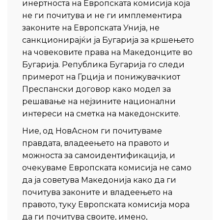
инертноста на Европската комисија која
не ги почитува и не ги имплементира
законите на Европската Унија, не
санкционирајќи ја Бугарија за кршењето
на човековите права на Македонците во
Бугарија. Република Бугарија го следи
примерот на Грција и понижувачкиот
Преспански договор како модел за
решавање на нејзините национални
интереси на сметка на македонските.
Ние, од НовАсном ги почитуваме
правдата, владеењето на правото и
можноста за самоидентификација, и
очекуваме Европската комисија не само
да ја советува Македонија како да ги
почитува законите и владеењето на
правото, туку Европската комисија мора
да ги почитува своите, имено,