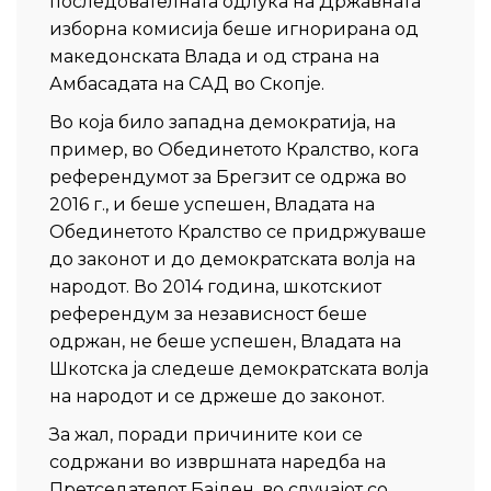
последователната одлука на Државната
изборна комисија беше игнорирана од
македонската Влада и од страна на
Амбасадата на САД во Скопје.
Во која било западна демократија, на
пример, во Обединетото Кралство, кога
референдумот за Брегзит се одржа во
2016 г., и беше успешен, Владата на
Обединетото Кралство се придржуваше
до законот и до демократската волја на
народот. Во 2014 година, шкотскиот
референдум за независност беше
одржан, не беше успешен, Владата на
Шкотска ја следеше демократската волја
на народот и се држеше до законот.
За жал, поради причините кои се
содржани во извршната наредба на
Претседателот Бајден, во случајот со