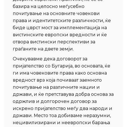
базира на целосно меѓусебно
почитување на основните човекови
права и идентитетските различности, ќе
биде цврст мост за имплементација на
вистинските европски вредности и ќе
отвора вистински перспективи за
граѓаните на двете земји.
Очекувавме дека договорот за
пријателство со Бугарија, во основата, ќе
ги има човековите права како основна
вредност врз која почиваат заемното
почитување на различните нации и
држави, и ќе претставува добра основа за
одржлив и долгорочен договор за
искрено пријателство меѓу два народи и
држави. Место тоа добиваме неразумни,
нецивилизирани и неевропски барања