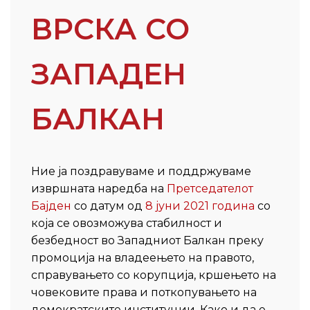
ВРСКА СО
ЗАПАДЕН
БАЛКАН
Ние ја поздравуваме и поддржуваме
извршната наредба на
Претседателот
Бајден
со датум од
8 јуни 2021 година
со
која се овозможува стабилност и
безбедност во Западниот Балкан преку
промоција на владеењето на правото,
справувањето со корупција, кршењето на
човековите права и поткопувањето на
демократските институции. Како и да е,