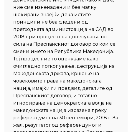
ние сме изненадени и без малку
шокирани знаејќи дека истите
принципи не беа следени од
претходната администрација на САД во
2018 при процесот на донесување во
сила на Преспанскиот договор со кои се
смени името на Република Македонија.
Тој процес ние го оценуваме како
очигледно поткопување, деструкција на
Македонската држава, кршење на
човековите права на македонската
нација, имајќи ги предвид деталите од
Преспанскиот договор, и тотално
игнорирање на демократската волја на
македонската нација изразена преку
референдумот на 30 септември, 2018 г. За
жал, резултатот од референдумот и