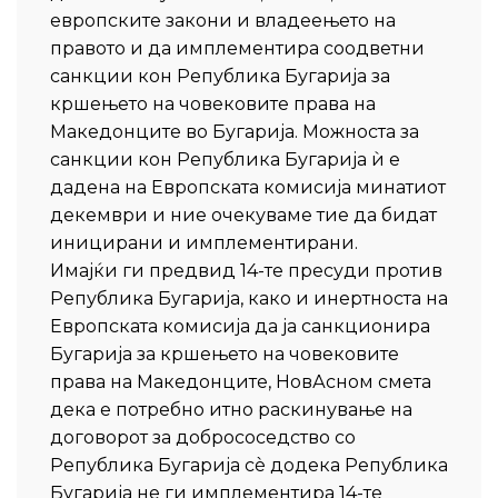
европските закони и владеењето на
правото и да имплементира соодветни
санкции кон Република Бугарија за
кршењето на човековите права на
Македонците во Бугарија. Можноста за
санкции кон Република Бугарија ѝ е
дадена на Европската комисија минатиот
декември и ние очекуваме тие да бидат
иницирани и имплементирани.
Имајќи ги предвид 14-те пресуди против
Република Бугарија, како и инертноста на
Европската комисија да ја санкционира
Бугарија за кршењето на човековите
права на Македонците, НовАсном смета
дека е потребно итно раскинување на
договорот за добрососедство со
Република Бугарија сè додека Република
Бугарија не ги имплементира 14-те