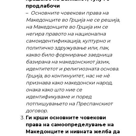
продлабочи
–
Основните човекови права на
Македонците во Грција не се решија,
на Македонците во Грција им се
негира правото на национална
самоидентификација, културно и
политичко здружување или, пак,
какво било формирање заедница
базирана на македонскиот јазик,
идентитетот и религиозната основа.
Грција, во континуитет, нас не нѐ
признава како македонски народ,
онака како што ние се
идентификуваме и поред
потпишувањето на Преспанскиот
договор.
Ги крши основните човекови
права на самоопределување на
Македонците и нивната желба да