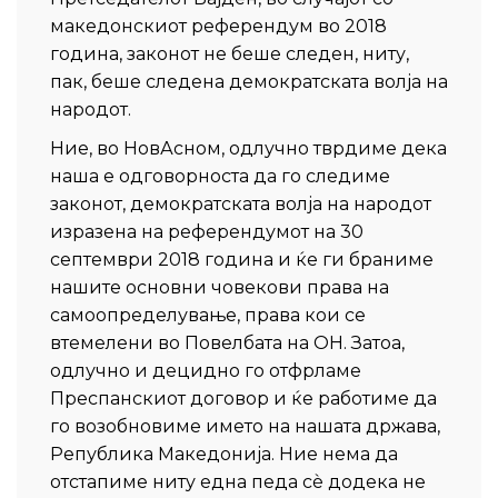
македонскиот референдум во 2018
година, законот не беше следен, ниту,
пак, беше следена демократската волја на
народот.
Ние, во НовАсном, одлучно тврдиме дека
наша е одговорноста да го следиме
законот, демократската волја на народот
изразена на референдумот на 30
септември 2018 година и ќе ги браниме
нашите основни човекови права на
самоопределување, права кои се
втемелени во Повелбата на ОН. Затоа,
одлучно и децидно го отфрламе
Преспанскиот договор и ќе работиме да
го возобновиме името на нашата држава,
Република Македонија. Ние нема да
отстапиме ниту една педа сѐ додека не