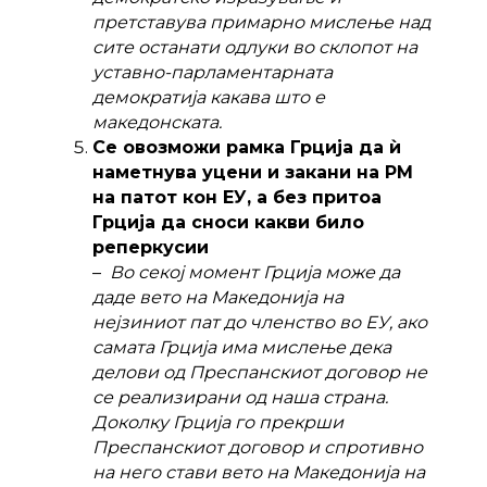
претставува примарно мислење над
сите останати одлуки во склопот на
уставно-парламентарната
демократија какава што е
македонската.
Се овозможи рамка Грција да ѝ
наметнува уцени и закани на РМ
на патот кон ЕУ, а без притоа
Грција да сноси какви било
реперкусии
–
Во секој момент Грција може да
даде вето на Македонија на
нејзиниот пат до членство во ЕУ, ако
самата Грција има мислење дека
делови од Преспанскиот договор не
се реализирани од наша страна.
Доколку Грција го прекрши
Преспанскиот договор и спротивно
на него стави вето на Македонија на