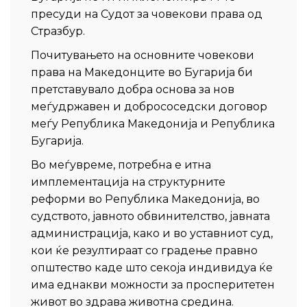
пресуди на Судот за човекови права од
Стразбур.
Почитувањето на основните човекови
права на Македонците во Бугарија би
претставувало добра основа за нов
меѓудржавен и добрососедски договор
меѓу Република Македонија и Република
Бугарија.
Во меѓувреме, потребна е итна
имплементација на структурните
реформи во Република Македонија, во
судството, јавното обвинителство, јавната
администрација, како и во уставниот суд,
кои ќе резултираат со градење правно
општество каде што секоја индивидуа ќе
има еднакви можности за просперитетен
живот во здрава животна средина.