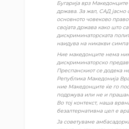
Бугарија врз Македонците
држава. За жал, САД јасно 
основното човеково право 
својата држава како што са
дискриминаторската полит
наидува на никакви симпа
Ние македонците нема ник
дискриминаторско предавн
Преспанскиот се додека не
Република Македонија Вр
ние Македонците ќе го пос
подржува или не и прашање
Во тој контекст, наша врв
безалтернативна цел е вр
Ја советуваме амбасадорка