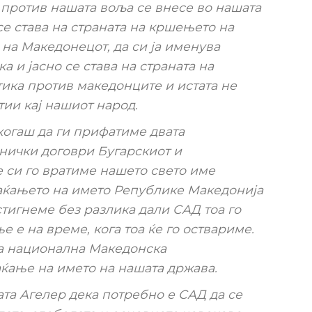
 против нашата воља се внесе во нашата
се става на страната на кршењето на
на Македонецот, да си ја именува
ка и јасно се става на страната на
ика против македонците и истата не
тии кај нашиот народ.
огаш да ги прифатиме двата
ички договри Бугарскиот и
 си го вратиме нашето свето име
аќањето на името Републике Македонија
тигнеме без разлика дали САД тоа го
 е на време, кога тоа ќе го оствариме.
на национална Македонска
аќање на името на нашата држава.
та Агелер дека потребно е САД да се