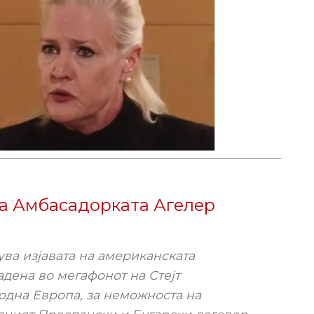
на Амбасадорката Агелер
ува изјавата на американската
адена во мегафонот на Стејт
одна Европа, за неможноста на