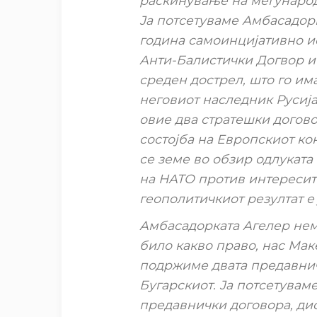
раскинување на меѓународ
Ја потсетуваме Амбасадорк
година самоинцијативно и
Анти-Балистички Догвор и
среден дострел, што го им
неговиот наследник Русиј
овие два стратешки догово
состојба на Европскиот ко
се земе во обзир одлуката
на НАТО против интересит
геополитичкиот резултат е
Амбасадорката Агелер нем
било какво право, нас Мак
подржиме двата предавнич
Бугарскиот. Ја потсетувам
предавнички договора, дис