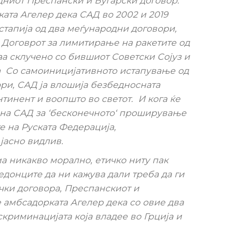
ниот Преспански и Бугарски договор.
ата Агелер дека САД во 2002 и 2019
стапија од два меѓународни договори,
 Договрот за лимитирање на ракетите од
аа склучено со бившиот Советски Сојуз и
а Со самоиницијативното истапување од
ри, САД ја влошија безбедносната
нтинент и воопшто во светот. И кога ќе
 на САД за ‘бесконечното‘ проширување
е на Руската Федерација,
 јасно видлив.
а никакво морално, етичко ниту пак
едонците да ни кажува дали треба да ги
ки договора, Преспанскиот и
е амбсадорката Агелер дека со овие два
криминацијата која владее во Грција и