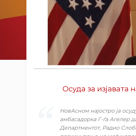
Осуда за изјавата 
НовАсном најостро ја осуд
амбасадорка Г-ѓа Агелер д
Департментот, Радио Слоб