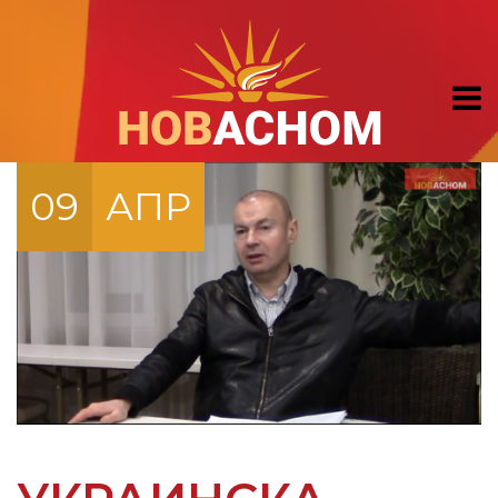
09
АПР