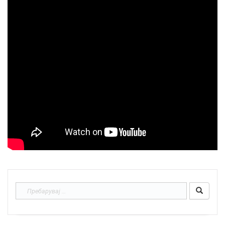
Пребарувај
за: