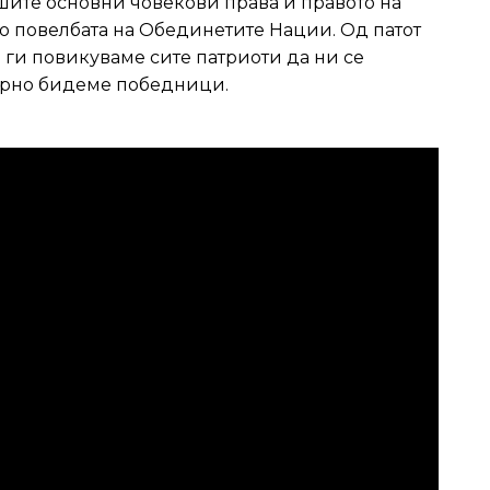
ашите основни човекови права и правото на
о повелбата на Обединетите Нации. Од патот
и ги повикуваме сите патриоти да ни се
торно бидеме победници.