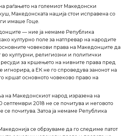
 на раѓањето на големиот Македонски
уш, Македонската нација стои исправена со
ги имаше Гоце.
едонците — ние ја немаме Република
како културно поле за натпревар на народите
 основните човекови права на Македонците да
аат во културни, религиозни и политички
 пресуди за кршењето на нивните права пред
е игнорира, а ЕК не го спроведува занонот на
 го кршат основното човеково право на
ља на Македонскиот народ изразена на
0 септември 2018 не се почитува и неговото
 се почитува. Затоа ја немаме Република
акедонија се обрзуваме да го следиме патот