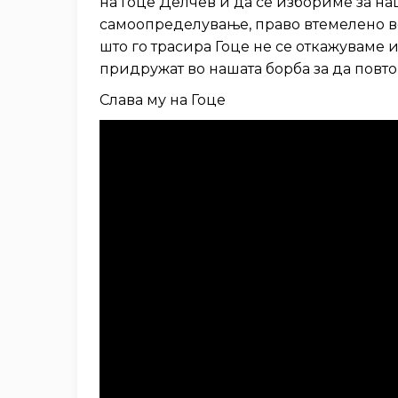
на Гоце Делчев и да се избориме за н
самоопределување, право втемелено в
што го трасира Гоце не се откажуваме 
придружат во нашата борба за да пов
Слава му на Гоце