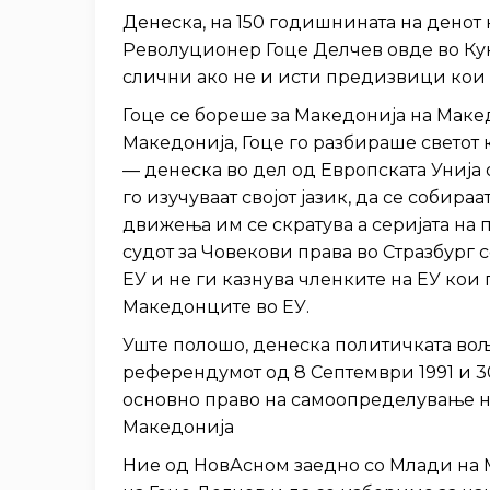
Денеска, на 150 годишнината на денот
Револуционер Гоце Делчев овде во Кук
слични ако не и исти предизвици кои 
Гоце се бореше за Македонија на Мак
Македонија, Гоце го разбираше светот 
— денеска во дел од Европската Унија
го изучуваат својот јазик, да се собир
движења им се скратува а серијата на
судот за Човекови права во Стразбург с
ЕУ и не ги казнува членките на ЕУ кои
Македонците во ЕУ.
Уште полошо, денеска политичката во
референдумот од 8 Септември 1991 и 3
основно право на самоопределување не
Македонија
Ние од НовАсном заедно со Млади на М